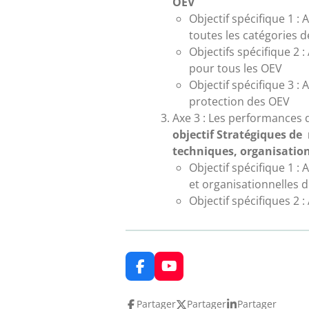
OEV
Objectif spécifique 1 : 
toutes les catégories 
Objectifs spécifique 2 
pour tous les OEV
Objectif spécifique 3 :
protection des OEV
Axe 3 : Les performances 
objectif
Stratégiques
de 
techniques, organisationn
Objectif spécifique 1 
et organisationnelles d
Objectif spécifiques 2 
F
Y
a
o
c
u
Partager
Partager
Partager