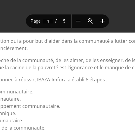
ion qui a pour but d'aider dans la communauté a lutter contr
nancièrement.
oche de la communauté, de les aimer, de les enseigner, de l
e la racine de la pauvreté est l'ignorance et le manque de 
ée à réussir, IBAZA-Imfura a établi 6 étapes :
communautaire.
nautaire.
eloppement communautaire.
chnique.
unautaire.
nir de la communauté.